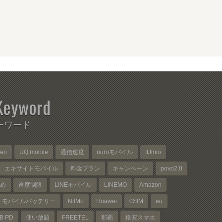
Keyword
ーワード
neo
UQ mobile
通信速度
nuroモバイル
IIJmio
エキサイトモバイル
料金プラン
キャンペーン
povo2.0
め
速度制限
LINEモバイル
LINEMO
Amazon
モバイルバッテリー
NifMo
Huawei
0SIM
au
B PD
使い放題
FREETEL
那覇
格安スマホ