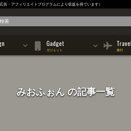
は広告・アフィリエイトプログラムにより収益を得ています）
gn
Gadget
Trave
ガジェット
旅行
みおふぉん の記事一覧