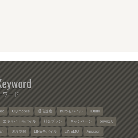
Keyword
ーワード
neo
UQ mobile
通信速度
nuroモバイル
IIJmio
エキサイトモバイル
料金プラン
キャンペーン
povo2.0
め
速度制限
LINEモバイル
LINEMO
Amazon