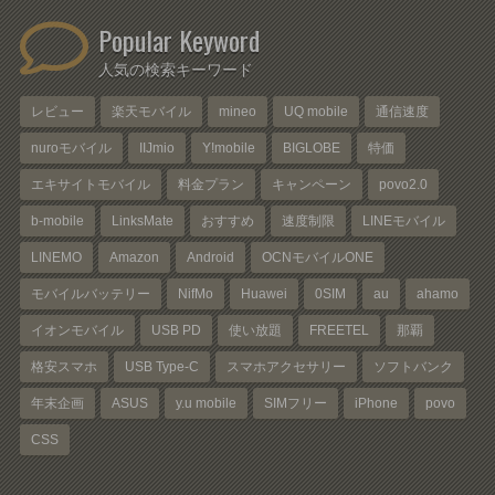
Popular Keyword
人気の検索キーワード
レビュー
楽天モバイル
mineo
UQ mobile
通信速度
nuroモバイル
IIJmio
Y!mobile
BIGLOBE
特価
エキサイトモバイル
料金プラン
キャンペーン
povo2.0
b-mobile
LinksMate
おすすめ
速度制限
LINEモバイル
LINEMO
Amazon
Android
OCNモバイルONE
モバイルバッテリー
NifMo
Huawei
0SIM
au
ahamo
イオンモバイル
USB PD
使い放題
FREETEL
那覇
格安スマホ
USB Type-C
スマホアクセサリー
ソフトバンク
年末企画
ASUS
y.u mobile
SIMフリー
iPhone
povo
CSS