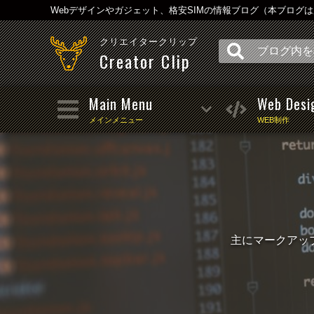
Webデザインやガジェット、格安SIMの情報ブログ（本ブログ
クリエイタークリップ
Creator Clip
Main Menu
Web Desi
メインメニュー
WEB制作
主にマークアップ（