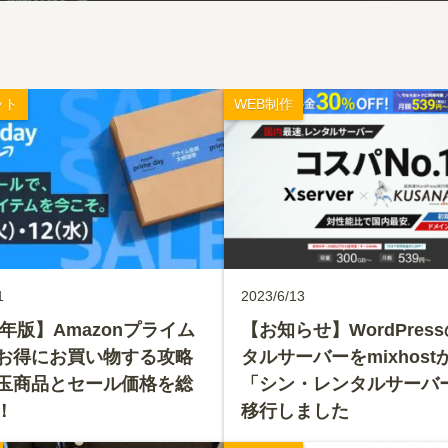
ット
WEB制作
1
2023/6/13
3年版】Amazonプライム
【お知らせ】WordPres
お得にお買い物する攻略
タルサーバーをmixhost
玉商品とセール価格を総
「シン・レンタルサーバ
！
移行しました