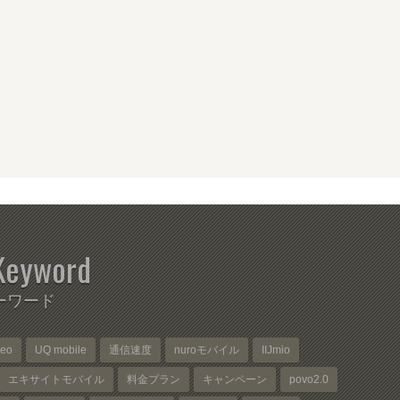
Keyword
ーワード
neo
UQ mobile
通信速度
nuroモバイル
IIJmio
エキサイトモバイル
料金プラン
キャンペーン
povo2.0