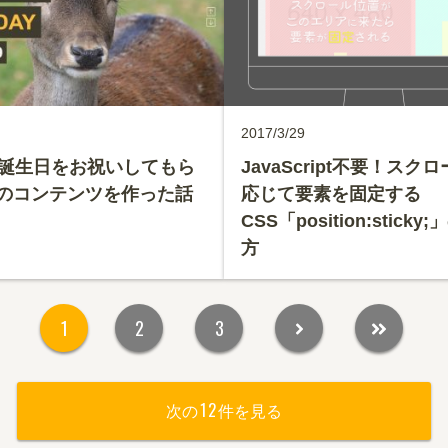
2017/3/29
の誕生日をお祝いしてもら
JavaScript不要！スク
のコンテンツを作った話
応じて要素を固定する
CSS「position:sticky
方
1
2
3
12
次の
件を見る