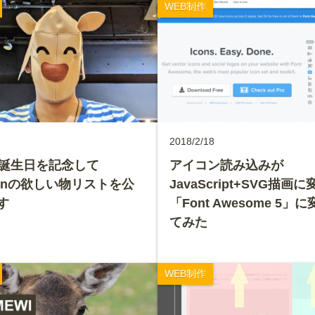
WEB制作
2018/2/18
の誕生日を記念して
アイコン読み込みが
zonの欲しい物リストを公
JavaScript+SVG描画
す
「Font Awesome 5」
てみた
WEB制作