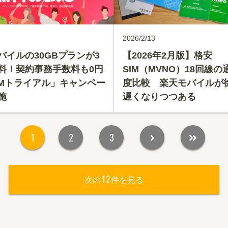
2026/2/13
バイルの30GBプランが3
【2026年2月版】格安
料！契約事務手数料も0円
SIM（MVNO）18回線の
IMトライアル」キャンペー
度比較 楽天モバイルが
施
遅くなりつつある
1
2
3
12
次の
件を見る