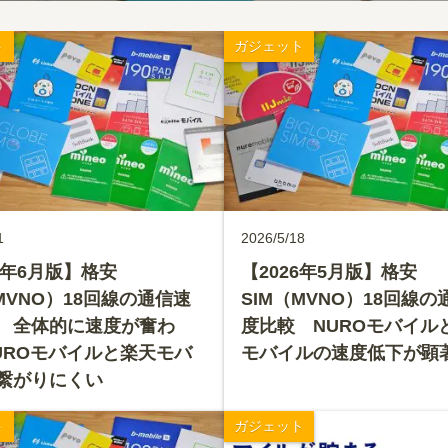
ト
ガジェット
1
2026/5/18
6年6月版】格安
【2026年5月版】格安
MVNO）18回線の通信速
SIM（MVNO）18回線の
 全体的に速度が奮わ
度比較 NUROモバイル
UROモバイルと楽天モバ
モバイルの速度低下が顕
繋がりにくい
ト
ガジェット