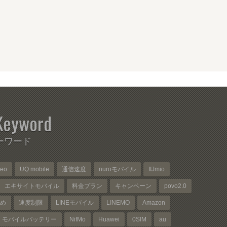
Keyword
ーワード
neo
UQ mobile
通信速度
nuroモバイル
IIJmio
エキサイトモバイル
料金プラン
キャンペーン
povo2.0
め
速度制限
LINEモバイル
LINEMO
Amazon
モバイルバッテリー
NifMo
Huawei
0SIM
au