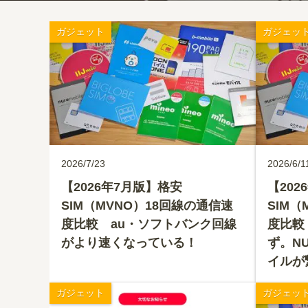
ガジェット
ガジェッ
2026/7/23
2026/6/1
【2026年7月版】格安
【202
SIM（MVNO）18回線の通信速
SIM（
度比較 au・ソフトバンク回線
度比較
がより速くなっている！
ず。N
イルが
ガジェット
ガジェッ