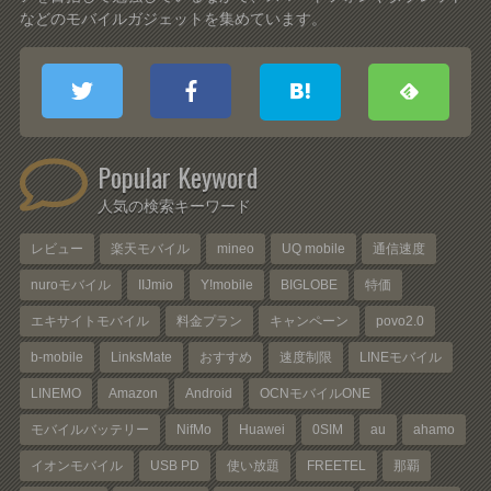
などのモバイルガジェットを集めています。
Popular Keyword
人気の検索キーワード
レビュー
楽天モバイル
mineo
UQ mobile
通信速度
nuroモバイル
IIJmio
Y!mobile
BIGLOBE
特価
エキサイトモバイル
料金プラン
キャンペーン
povo2.0
b-mobile
LinksMate
おすすめ
速度制限
LINEモバイル
LINEMO
Amazon
Android
OCNモバイルONE
モバイルバッテリー
NifMo
Huawei
0SIM
au
ahamo
イオンモバイル
USB PD
使い放題
FREETEL
那覇