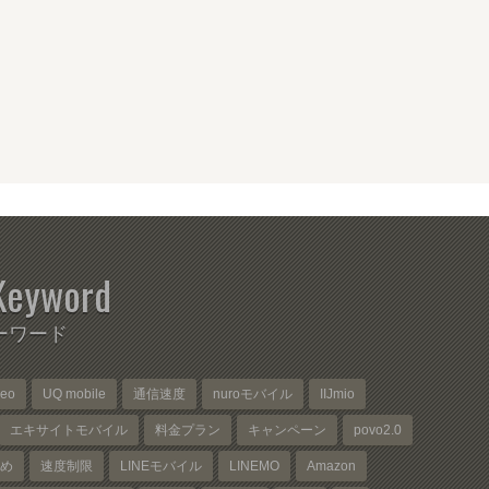
Keyword
ーワード
neo
UQ mobile
通信速度
nuroモバイル
IIJmio
エキサイトモバイル
料金プラン
キャンペーン
povo2.0
め
速度制限
LINEモバイル
LINEMO
Amazon