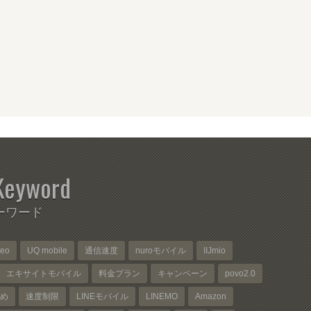
Keyword
ーワード
neo
UQ mobile
通信速度
nuroモバイル
IIJmio
エキサイトモバイル
料金プラン
キャンペーン
povo2.0
め
速度制限
LINEモバイル
LINEMO
Amazon