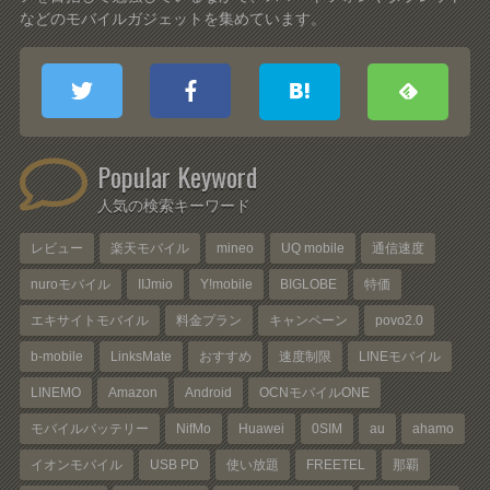
などのモバイルガジェットを集めています。
Popular Keyword
人気の検索キーワード
レビュー
楽天モバイル
mineo
UQ mobile
通信速度
nuroモバイル
IIJmio
Y!mobile
BIGLOBE
特価
エキサイトモバイル
料金プラン
キャンペーン
povo2.0
b-mobile
LinksMate
おすすめ
速度制限
LINEモバイル
LINEMO
Amazon
Android
OCNモバイルONE
モバイルバッテリー
NifMo
Huawei
0SIM
au
ahamo
イオンモバイル
USB PD
使い放題
FREETEL
那覇