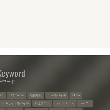
Keyword
ーワード
neo
UQ mobile
通信速度
nuroモバイル
IIJmio
エキサイトモバイル
料金プラン
キャンペーン
povo2.0