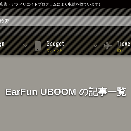
は広告・アフィリエイトプログラムにより収益を得ています）
gn
Gadget
Trave
ガジェット
旅行
EarFun UBOOM の記事一覧