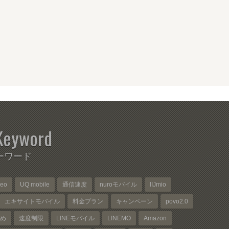
Keyword
ーワード
neo
UQ mobile
通信速度
nuroモバイル
IIJmio
エキサイトモバイル
料金プラン
キャンペーン
povo2.0
め
速度制限
LINEモバイル
LINEMO
Amazon