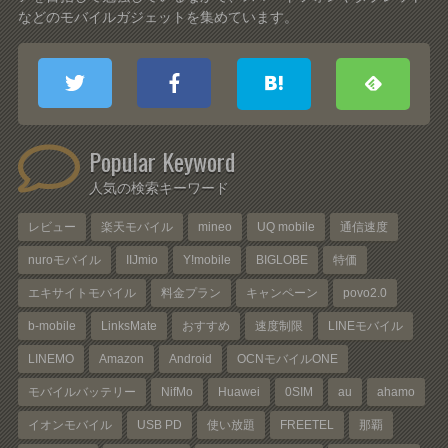
などのモバイルガジェットを集めています。
Popular Keyword
人気の検索キーワード
レビュー
楽天モバイル
mineo
UQ mobile
通信速度
nuroモバイル
IIJmio
Y!mobile
BIGLOBE
特価
エキサイトモバイル
料金プラン
キャンペーン
povo2.0
b-mobile
LinksMate
おすすめ
速度制限
LINEモバイル
LINEMO
Amazon
Android
OCNモバイルONE
モバイルバッテリー
NifMo
Huawei
0SIM
au
ahamo
イオンモバイル
USB PD
使い放題
FREETEL
那覇