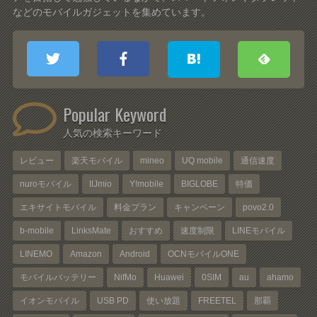
などのモバイルガジェットを集めています。
Popular Keyword
人気の検索キーワード
レビュー
楽天モバイル
mineo
UQ mobile
通信速度
nuroモバイル
IIJmio
Y!mobile
BIGLOBE
特価
エキサイトモバイル
料金プラン
キャンペーン
povo2.0
b-mobile
LinksMate
おすすめ
速度制限
LINEモバイル
LINEMO
Amazon
Android
OCNモバイルONE
モバイルバッテリー
NifMo
Huawei
0SIM
au
ahamo
イオンモバイル
USB PD
使い放題
FREETEL
那覇