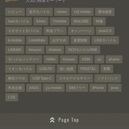
人気の検索キーワード
レビュー
楽天モバイル
mineo
UQ mobile
通信速度
nuroモバイル
IIJmio
Y!mobile
BIGLOBE
特価
エキサイトモバイル
料金プラン
キャンペーン
povo2.0
b-mobile
LinksMate
おすすめ
速度制限
LINEモバイル
LINEMO
Amazon
Android
OCNモバイルONE
モバイルバッテリー
NifMo
Huawei
0SIM
au
ahamo
イオンモバイル
USB PD
使い放題
FREETEL
那覇
格安スマホ
USB Type-C
スマホアクセサリー
ソフトバンク
年末企画
ASUS
y.u mobile
SIMフリー
iPhone
povo
CSS
Page Top