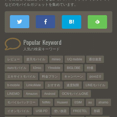
などのモバイルガジェットを集めています。
Popular Keyword
人気の検索キーワード
レビュー
楽天モバイル
mineo
UQ mobile
通信速度
nuroモバイル
IIJmio
Y!mobile
BIGLOBE
特価
エキサイトモバイル
料金プラン
キャンペーン
povo2.0
b-mobile
LinksMate
おすすめ
速度制限
LINEモバイル
LINEMO
Amazon
Android
OCNモバイルONE
モバイルバッテリー
NifMo
Huawei
0SIM
au
ahamo
イオンモバイル
USB PD
使い放題
FREETEL
那覇