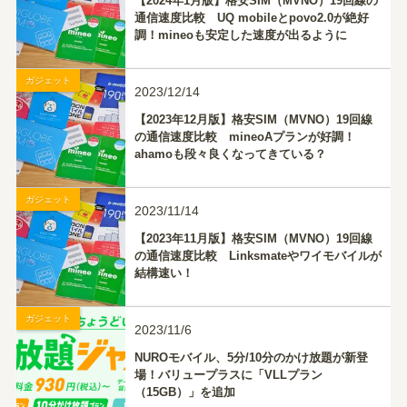
【2024年1月版】格安SIM（MVNO）19回線の
通信速度比較 UQ mobileとpovo2.0が絶好
調！mineoも安定した速度が出るように
ガジェット
2023/12/14
【2023年12月版】格安SIM（MVNO）19回線
の通信速度比較 mineoAプランが好調！
ahamoも段々良くなってきている？
ガジェット
2023/11/14
【2023年11月版】格安SIM（MVNO）19回線
の通信速度比較 Linksmateやワイモバイルが
結構速い！
ガジェット
2023/11/6
NUROモバイル、5分/10分のかけ放題が新登
場！バリュープラスに「VLLプラン
（15GB）」を追加