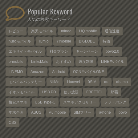
Popular Keyword
人気の検索キーワード
レビュー
楽天モバイル
mineo
UQ mobile
通信速度
nuroモバイル
IIJmio
Y!mobile
BIGLOBE
特価
エキサイトモバイル
料金プラン
キャンペーン
povo2.0
b-mobile
LinksMate
おすすめ
速度制限
LINEモバイル
LINEMO
Amazon
Android
OCNモバイルONE
モバイルバッテリー
NifMo
Huawei
0SIM
au
ahamo
イオンモバイル
USB PD
使い放題
FREETEL
那覇
格安スマホ
USB Type-C
スマホアクセサリー
ソフトバンク
年末企画
ASUS
y.u mobile
SIMフリー
iPhone
povo
CSS