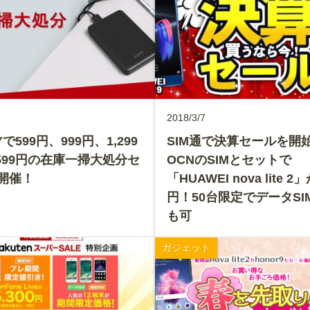
2018/3/7
Yで599円、999円、1,299
SIM通で決算セールを開
,599円の在庫一掃大処分セ
OCNのSIMとセットで
開催！
「HUAWEI nova lite 2」
円！50台限定でデータSI
も可
ガジェット