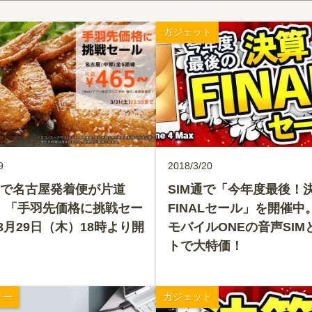
ガジェット
9
2018/3/20
tarで名古屋発着便が片道
SIM通で「今年度最後！
円！「手羽先価格に挑戦セー
FINALセール」を開催中
3月29日（木）18時より開
モバイルONEの音声SIM
トで大特価！
リー
ガジェット