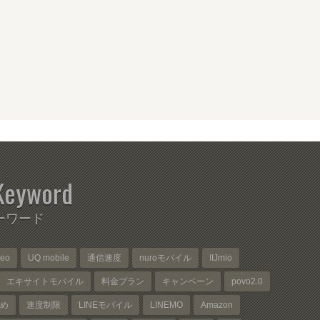
Keyword
ーワード
neo
UQ mobile
通信速度
nuroモバイル
IIJmio
エキサイトモバイル
料金プラン
キャンペーン
povo2.0
め
速度制限
LINEモバイル
LINEMO
Amazon