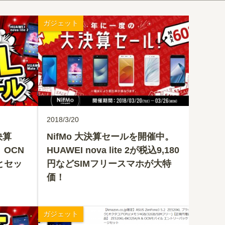
ガジェット
2018/3/20
決算
NifMo 大決算セールを開催中。
。OCN
HUAWEI nova lite 2が税込9,180
とセッ
円などSIMフリースマホが大特
価！
ガジェット