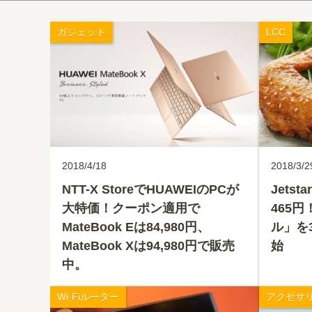
ガジェット
LCC
2018/4/18
2018/3/2
NTT-X StoreでHUAWEIのPCが
Jets
大特価！クーポン適用で
465
MateBook Eは84,980円、
ル」を
MateBook Xは94,980円で販売
始
中。
Wi-Fiルーター
アクセサ