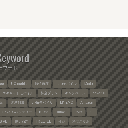
Keyword
ーワード
neo
UQ mobile
通信速度
nuroモバイル
IIJmio
エキサイトモバイル
料金プラン
キャンペーン
povo2.0
め
速度制限
LINEモバイル
LINEMO
Amazon
モバイルバッテリー
NifMo
Huawei
0SIM
au
B PD
使い放題
FREETEL
那覇
格安スマホ