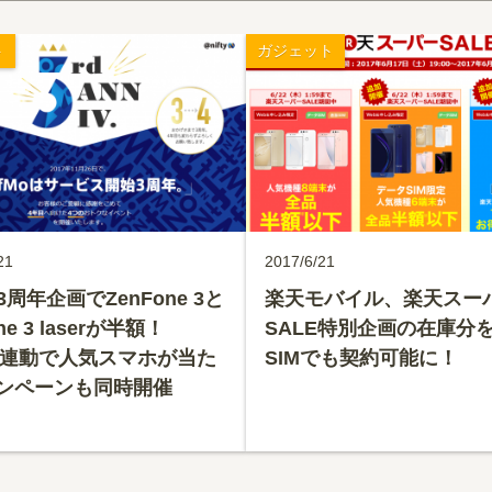
ト
ガジェット
21
2017/6/21
o 3周年企画でZenFone 3と
楽天モバイル、楽天スー
ne 3 laserが半額！
SALE特別企画の在庫分
ter連動で人気スマホが当た
SIMでも契約可能に！
ンペーンも同時開催