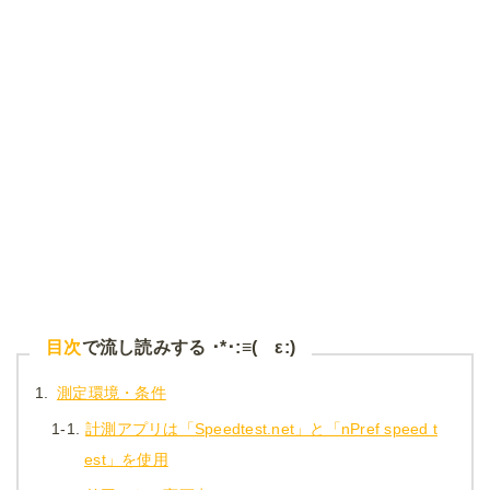
目次
で流し読みする ･*･:≡( ε:)
1.
測定環境・条件
1-1.
計測アプリは「Speedtest.net」と「nPref speed t
est」を使用