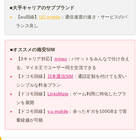
■大手キャリアのサブブランド
【au回線】
UQ mobile
：通信速度の速さ・サービスのバ
ランス良し
■オススメの格安SIM
【3キャリア対応】
mineo
：パケットをみんなで分け合え
る。マイネ王でユーザー同士交流できる
【ドコモ回線】
日本通信SIM
：通話定額を付けても安い
シンプルな料金プラン
【ドコモ回線】
LinksMate
：ゲーム利用に特化したプラ
ンを展開
【ドコモ回線】
y.u mobile
：余ったギガを100GBまで容
量繰越が可能