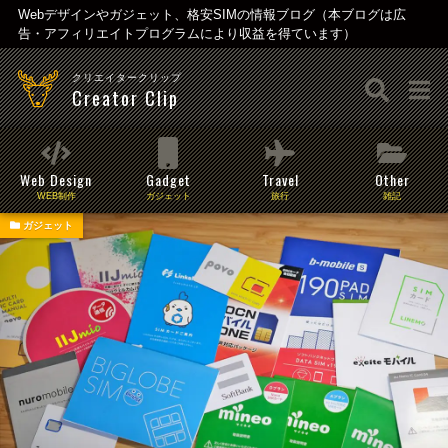
Webデザインやガジェット、格安SIMの情報ブログ（本ブログは広
告・アフィリエイトプログラムにより収益を得ています）
クリエイタークリップ
Creator Clip
Web Design
Gadget
Travel
Other
WEB制作
ガジェット
旅行
雑記
ガジェット