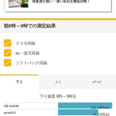
信速度が速い・遅い会社を徹底比較！
朝8時～9時での測定結果
ドコモ回線
au・楽天回線
ソフトバンク回線
下り
上り
nPref
下り速度 8時～9時台
UQ mobile
115.88Mbps
povo2.0
74.21Mbps