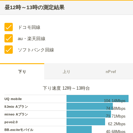
昼12時～13時の測定結果
ドコモ回線
au・楽天回線
ソフトバンク回線
下り
上り
nPref
下り速度 12時～13時台
UQ mobile
104.14Mbps
IIJmio Aプラン
74.58Mbps
mineo Aプラン
71.71Mbps
povo2.0
62.2Mbps
BB.exciteモバイル
40.68Mbps