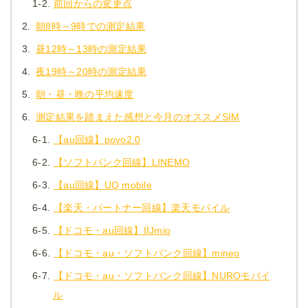
1-2.
前回からの変更点
2.
朝8時～9時での測定結果
3.
昼12時～13時の測定結果
4.
夜19時～20時の測定結果
5.
朝・昼・晩の平均速度
6.
測定結果を踏まえた感想と今月のオススメSIM
6-1.
【au回線】povo2.0
6-2.
【ソフトバンク回線】LINEMO
6-3.
【au回線】UQ mobile
6-4.
【楽天・パートナー回線】楽天モバイル
6-5.
【ドコモ・au回線】IIJmio
6-6.
【ドコモ・au・ソフトバンク回線】mineo
6-7.
【ドコモ・au・ソフトバンク回線】NUROモバイ
ル