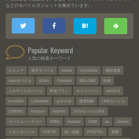
などのモバイルガジェットを集めています。
Popular Keyword
人気の検索キーワード
レビュー
楽天モバイル
mineo
UQ mobile
通信速度
nuroモバイル
IIJmio
Y!mobile
BIGLOBE
特価
エキサイトモバイル
料金プラン
キャンペーン
povo2.0
b-mobile
LinksMate
おすすめ
速度制限
LINEモバイル
LINEMO
Amazon
Android
OCNモバイルONE
モバイルバッテリー
NifMo
Huawei
0SIM
au
ahamo
イオンモバイル
USB PD
使い放題
FREETEL
那覇