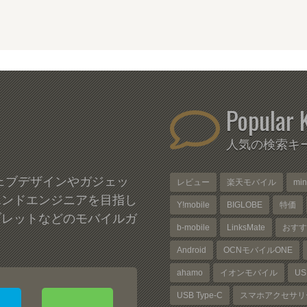
Popular 
人気の検索キ
、ウェブデザインやガジェッ
レビュー
楽天モバイル
mi
エンドエンジニアを目指し
Y!mobile
BIGLOBE
特価
ブレットなどのモバイルガ
b-mobile
LinksMate
おすす
Android
OCNモバイルONE
ahamo
イオンモバイル
US
USB Type-C
スマホアクセサリ