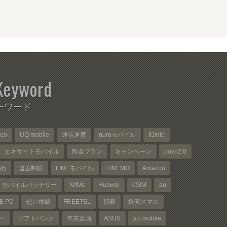
Keyword
ーワード
neo
UQ mobile
通信速度
nuroモバイル
IIJmio
エキサイトモバイル
料金プラン
キャンペーン
povo2.0
め
速度制限
LINEモバイル
LINEMO
Amazon
モバイルバッテリー
NifMo
Huawei
0SIM
au
B PD
使い放題
FREETEL
那覇
格安スマホ
ー
ソフトバンク
年末企画
ASUS
y.u mobile