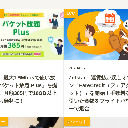
ト
LCC
6
2020/8/5
o、最大1.5Mbpsで使い放
Jetstar、運賃払い戻し
パケット放題 Plus」を提
ン「FareCredit（フェ
。月額385円で10GB以上
ット）」を開始！手数料
ら無料に！
引いた金額をフライトバ
ーで返金
リー
ガジェット