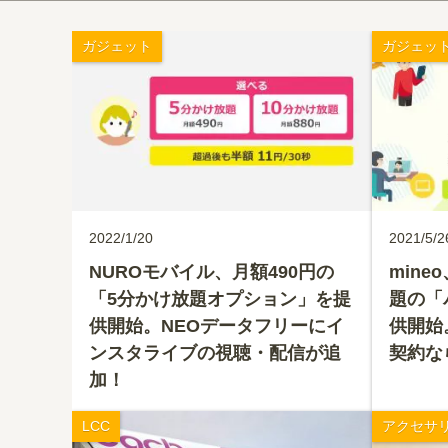
ガジェット
ガジェッ
2022/1/20
2021/5/2
NUROモバイル、月額490円の
mine
「5分かけ放題オプション」を提
題の「
供開始。NEOデータフリーにイ
供開始
ンスタライブの視聴・配信が追
契約な
加！
LCC
アクセサ