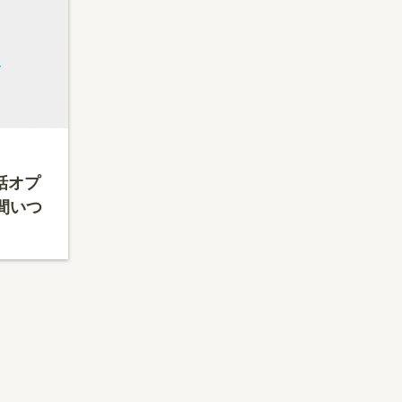
通話オプ
間いつ