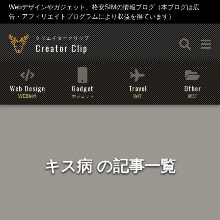
Webデザインやガジェット、格安SIMの情報ブログ（本ブログは広
告・アフィリエイトプログラムにより収益を得ています）
クリエイタークリップ
Creator Clip
Web Design
Gadget
Travel
Other
WEB制作
ガジェット
旅行
雑記
キス病 の記事一覧