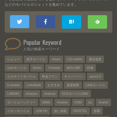
などのモバイルガジェットを集めています。
Popular Keyword
人気の検索キーワード
レビュー
楽天モバイル
mineo
UQ mobile
通信速度
nuroモバイル
IIJmio
Y!mobile
BIGLOBE
特価
エキサイトモバイル
料金プラン
キャンペーン
povo2.0
b-mobile
LinksMate
おすすめ
速度制限
LINEモバイル
LINEMO
Amazon
Android
OCNモバイルONE
モバイルバッテリー
NifMo
Huawei
0SIM
au
ahamo
イオンモバイル
USB PD
使い放題
FREETEL
那覇