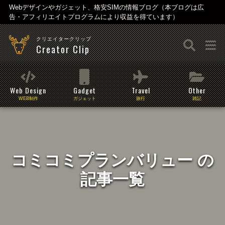
Webデザインやガジェット、格安SIMの情報ブログ（本ブログは広
告・アフィリエイトプログラムにより収益を得ています）
クリエイタークリップ
Creator Clip
Web Design
Gadget
Travel
Other
WEB制作
ガジェット
旅行
雑記
コミコミプランバリュー の
記事一覧