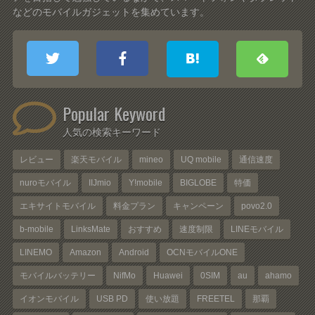
などのモバイルガジェットを集めています。
Popular Keyword
人気の検索キーワード
レビュー
楽天モバイル
mineo
UQ mobile
通信速度
nuroモバイル
IIJmio
Y!mobile
BIGLOBE
特価
エキサイトモバイル
料金プラン
キャンペーン
povo2.0
b-mobile
LinksMate
おすすめ
速度制限
LINEモバイル
LINEMO
Amazon
Android
OCNモバイルONE
モバイルバッテリー
NifMo
Huawei
0SIM
au
ahamo
イオンモバイル
USB PD
使い放題
FREETEL
那覇