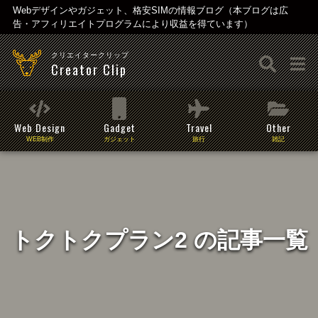
Webデザインやガジェット、格安SIMの情報ブログ（本ブログは広
告・アフィリエイトプログラムにより収益を得ています）
クリエイタークリップ
Creator Clip
Web Design
Gadget
Travel
Other
WEB制作
ガジェット
旅行
雑記
トクトクプラン2 の記事一覧