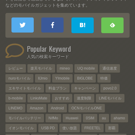
などのモバイルガジェットを集めています。
Popular Keyword
人気の検索キーワード
レビュー
楽天モバイル
mineo
UQ mobile
通信速度
nuroモバイル
IIJmio
Y!mobile
BIGLOBE
特価
エキサイトモバイル
料金プラン
キャンペーン
povo2.0
b-mobile
LinksMate
おすすめ
速度制限
LINEモバイル
LINEMO
Amazon
Android
OCNモバイルONE
モバイルバッテリー
NifMo
Huawei
0SIM
au
ahamo
イオンモバイル
USB PD
使い放題
FREETEL
那覇