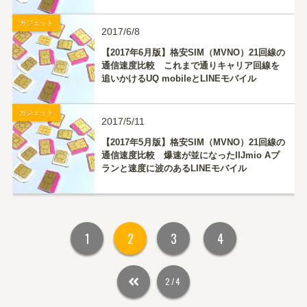
ル
ガジェット
2017/6/8
【2017年6月版】格安SIM（MVNO）21回線の
通信速度比較 これまで通りキャリア回線を
追いかけるUQ mobileとLINEモバイル
ガジェット
2017/5/11
【2017年5月版】格安SIM（MVNO）21回線の
通信速度比較 爆速が並になったIIJmio Aプ
ランと速度に波のあるLINEモバイル
1
2
3
4
2/4