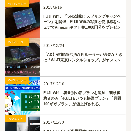
Wi-Fiルーター
2018/3/15
FUJI Wifi、「SNS連動！スプリングキャンペ
ーン」を開催。FUJI Wifiの写真と使用感をシ
ェアでAmazonギフト券1,000円分をプレゼン
ト！ #fuji春キャン
Wi-Fiルーター
2017/12/24
【AD】短期間だけWi-Fiルーターが必要なとき
は「Wi-Fi東京レンタルショップ」がオススメ
Wi-Fiルーター
2017/12/10
FUJI Wifi、容量別の新プランを追加。新規契
約者のみ「4G/LTEいつも快適プラン」「月間
100ギガプラン」が値上げされる。
ガジェット
2017/11/30