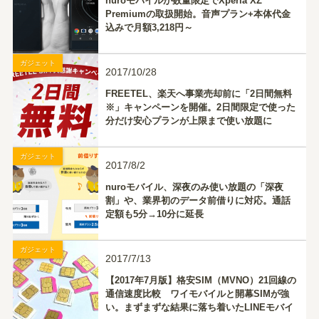
nuroモバイルが数量限定でXperia XZ
Premiumの取扱開始。音声プラン+本体代金
込みで月額3,218円～
ガジェット
2017/10/28
FREETEL、楽天へ事業売却前に「2日間無料
※」キャンペーンを開催。2日間限定で使った
分だけ安心プランが上限まで使い放題に
ガジェット
2017/8/2
nuroモバイル、深夜のみ使い放題の「深夜
割」や、業界初のデータ前借りに対応。通話
定額も5分→10分に延長
ガジェット
2017/7/13
【2017年7月版】格安SIM（MVNO）21回線の
通信速度比較 ワイモバイルと開幕SIMが強
い。まずまずな結果に落ち着いたLINEモバイ