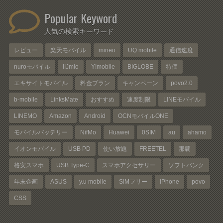
Popular Keyword
人気の検索キーワード
レビュー
楽天モバイル
mineo
UQ mobile
通信速度
nuroモバイル
IIJmio
Y!mobile
BIGLOBE
特価
エキサイトモバイル
料金プラン
キャンペーン
povo2.0
b-mobile
LinksMate
おすすめ
速度制限
LINEモバイル
LINEMO
Amazon
Android
OCNモバイルONE
モバイルバッテリー
NifMo
Huawei
0SIM
au
ahamo
イオンモバイル
USB PD
使い放題
FREETEL
那覇
格安スマホ
USB Type-C
スマホアクセサリー
ソフトバンク
年末企画
ASUS
y.u mobile
SIMフリー
iPhone
povo
CSS