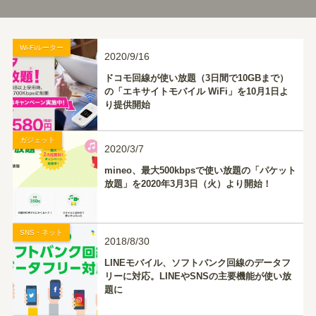
Wi-Fiルーター
2020/9/16
ドコモ回線が使い放題（3日間で10GBまで）
の「エキサイトモバイル WiFi」を10月1日よ
り提供開始
ガジェット
2020/3/7
mineo、最大500kbpsで使い放題の「パケット
放題」を2020年3月3日（火）より開始！
SNS・ネット
2018/8/30
LINEモバイル、ソフトバンク回線のデータフ
リーに対応。LINEやSNSの主要機能が使い放
題に