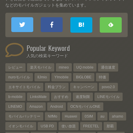
などのモバイルガジェットを集めています。
Popular Keyword
人気の検索キーワード
レビュー
楽天モバイル
mineo
UQ mobile
通信速度
nuroモバイル
IIJmio
Y!mobile
BIGLOBE
特価
エキサイトモバイル
料金プラン
キャンペーン
povo2.0
b-mobile
LinksMate
おすすめ
速度制限
LINEモバイル
LINEMO
Amazon
Android
OCNモバイルONE
モバイルバッテリー
NifMo
Huawei
0SIM
au
ahamo
イオンモバイル
USB PD
使い放題
FREETEL
那覇