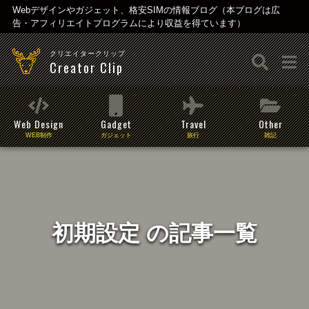
Webデザインやガジェット、格安SIMの情報ブログ（本ブログは広
告・アフィリエイトプログラムにより収益を得ています）
クリエイタークリップ
Creator Clip
Web Design
Gadget
Travel
Other
WEB制作
ガジェット
旅行
雑記
初期設定 の記事一覧