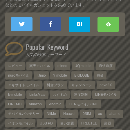
などのモバイルガジェットを集めています。
Popular Keyword
人気の検索キーワード
レビュー
楽天モバイル
mineo
UQ mobile
通信速度
nuroモバイル
IIJmio
Y!mobile
BIGLOBE
特価
エキサイトモバイル
料金プラン
キャンペーン
povo2.0
b-mobile
LinksMate
おすすめ
速度制限
LINEモバイル
LINEMO
Amazon
Android
OCNモバイルONE
モバイルバッテリー
NifMo
Huawei
0SIM
au
ahamo
イオンモバイル
USB PD
使い放題
FREETEL
那覇