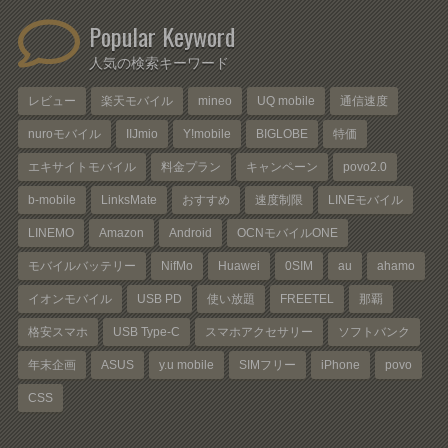
Popular Keyword
人気の検索キーワード
レビュー
楽天モバイル
mineo
UQ mobile
通信速度
nuroモバイル
IIJmio
Y!mobile
BIGLOBE
特価
エキサイトモバイル
料金プラン
キャンペーン
povo2.0
b-mobile
LinksMate
おすすめ
速度制限
LINEモバイル
LINEMO
Amazon
Android
OCNモバイルONE
モバイルバッテリー
NifMo
Huawei
0SIM
au
ahamo
イオンモバイル
USB PD
使い放題
FREETEL
那覇
格安スマホ
USB Type-C
スマホアクセサリー
ソフトバンク
年末企画
ASUS
y.u mobile
SIMフリー
iPhone
povo
CSS