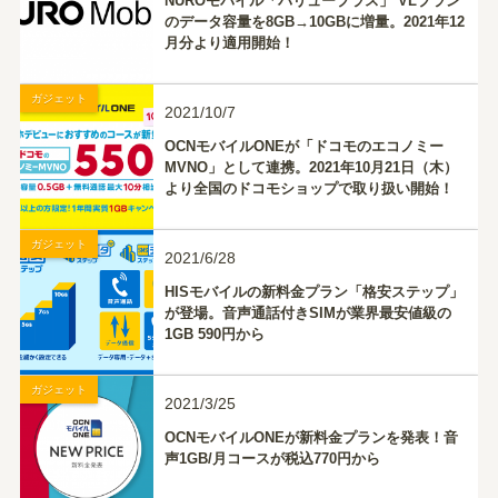
NUROモバイル「バリュープラス」 VLプラン
のデータ容量を8GB→10GBに増量。2021年12
月分より適用開始！
ガジェット
2021/10/7
OCNモバイルONEが「ドコモのエコノミー
MVNO」として連携。2021年10月21日（木）
より全国のドコモショップで取り扱い開始！
ガジェット
2021/6/28
HISモバイルの新料金プラン「格安ステップ」
が登場。音声通話付きSIMが業界最安値級の
1GB 590円から
ガジェット
2021/3/25
OCNモバイルONEが新料金プランを発表！音
声1GB/月コースが税込770円から