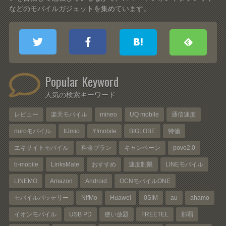
などのモバイルガジェットを集めています。
Popular Keyword
人気の検索キーワード
レビュー
楽天モバイル
mineo
UQ mobile
通信速度
nuroモバイル
IIJmio
Y!mobile
BIGLOBE
特価
エキサイトモバイル
料金プラン
キャンペーン
povo2.0
b-mobile
LinksMate
おすすめ
速度制限
LINEモバイル
LINEMO
Amazon
Android
OCNモバイルONE
モバイルバッテリー
NifMo
Huawei
0SIM
au
ahamo
イオンモバイル
USB PD
使い放題
FREETEL
那覇