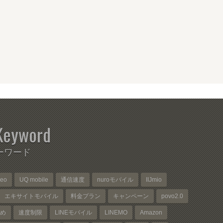
Keyword
ーワード
neo
UQ mobile
通信速度
nuroモバイル
IIJmio
エキサイトモバイル
料金プラン
キャンペーン
povo2.0
め
速度制限
LINEモバイル
LINEMO
Amazon