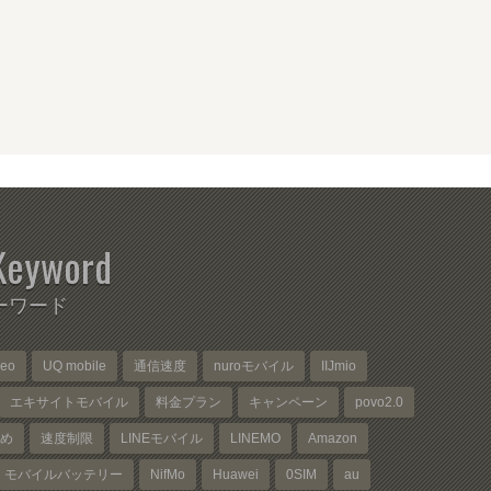
Keyword
ーワード
neo
UQ mobile
通信速度
nuroモバイル
IIJmio
エキサイトモバイル
料金プラン
キャンペーン
povo2.0
め
速度制限
LINEモバイル
LINEMO
Amazon
モバイルバッテリー
NifMo
Huawei
0SIM
au