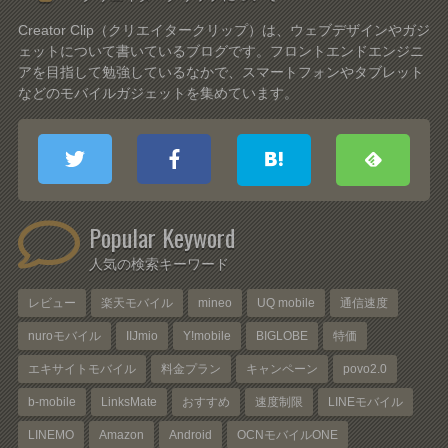
Creator Clip（クリエイタークリップ）は、ウェブデザインやガジ
ェットについて書いているブログです。フロントエンドエンジニ
アを目指して勉強しているなかで、スマートフォンやタブレット
などのモバイルガジェットを集めています。
Popular Keyword
人気の検索キーワード
レビュー
楽天モバイル
mineo
UQ mobile
通信速度
nuroモバイル
IIJmio
Y!mobile
BIGLOBE
特価
エキサイトモバイル
料金プラン
キャンペーン
povo2.0
b-mobile
LinksMate
おすすめ
速度制限
LINEモバイル
LINEMO
Amazon
Android
OCNモバイルONE