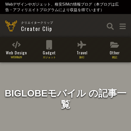
Webデザインやガジェット、格安SIMの情報ブログ（本ブログは広
告・アフィリエイトプログラムにより収益を得ています）
クリエイタークリップ
Creator Clip
Web Design
Gadget
Travel
Other
WEB制作
ガジェット
旅行
雑記
BIGLOBEモバイル の記事一
覧