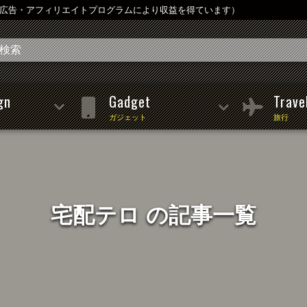
は広告・アフィリエイトプログラムにより収益を得ています）
gn
Gadget
Trave
ガジェット
旅行
宅配テロ の記事一覧