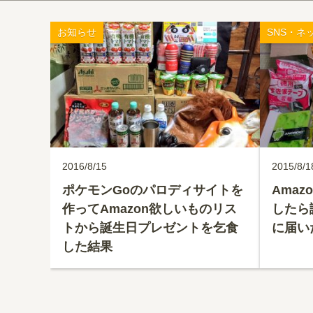
お知らせ
SNS・ネ
2016/8/15
2015/8/1
ポケモンGoのパロディサイトを
Ama
作ってAmazon欲しいものリス
したら
トから誕生日プレゼントを乞食
に届い
した結果