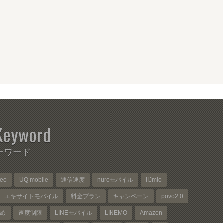
Keyword
ーワード
neo
UQ mobile
通信速度
nuroモバイル
IIJmio
エキサイトモバイル
料金プラン
キャンペーン
povo2.0
め
速度制限
LINEモバイル
LINEMO
Amazon