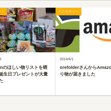
ット
アクセサリー
8
2014/6/1
zonのほしい物リストを晒
orefolderさんからAma
誕生日プレゼントが大量
り物が届きました
た