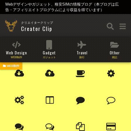
Webデザインやガジェット、格安SIMの情報ブログ（本ブログは広
告・アフィリエイトプログラムにより収益を得ています）
クリエイタークリップ
Creator Clip
Web Design
Gadget
Travel
Other
WEB制作
ガジェット
旅行
雑記
WEB制作