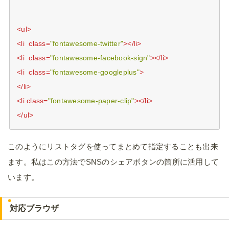
<
ul
>
<
li
class
=
"fontawesome-twitter"
>
</
li
>
<
li
class
=
"fontawesome-facebook-sign"
>
</
li
>
<
li
class
=
"fontawesome-googleplus"
>
</
li
>
<
li
class
=
"fontawesome-paper-clip"
>
</
li
>
</
ul
>
このようにリストタグを使ってまとめて指定することも出来
ます。私はこの方法でSNSのシェアボタンの箇所に活用して
います。
対応ブラウザ