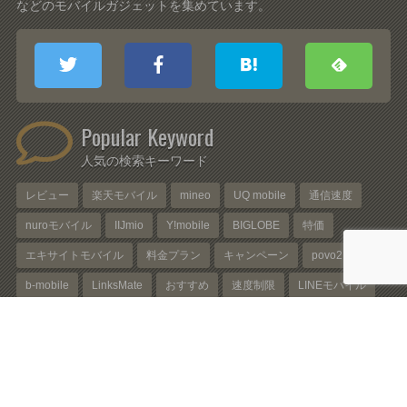
などのモバイルガジェットを集めています。
Popular Keyword
人気の検索キーワード
レビュー
楽天モバイル
mineo
UQ mobile
通信速度
nuroモバイル
IIJmio
Y!mobile
BIGLOBE
特価
エキサイトモバイル
料金プラン
キャンペーン
povo2.0
b-mobile
LinksMate
おすすめ
速度制限
LINEモバイル
LINEMO
Amazon
Android
OCNモバイルONE
モバイルバッテリー
NifMo
Huawei
0SIM
au
ahamo
イオンモバイル
USB PD
使い放題
FREETEL
那覇
格安スマホ
USB Type-C
スマホアクセサリー
ソフトバンク