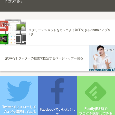
トが好き。
Older
スクリーンショットをカッコよく加工できるAndroidアプリ
4選
Newer
【jQuery】フッターの位置で固定するページトップへ戻る
Twitterでフォローして
Feedly(RSS)で
Facebookでいいね！し
ブログを購読してみる
ブログを購読してみる
て