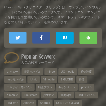
Creator Clip（クリエイタークリップ）は、ウェブデザインやガジ
ェットについて書いているブログです。フロントエンドエンジニ
アを目指して勉強しているなかで、スマートフォンやタブレット
などのモバイルガジェットを集めています。
Popular Keyword
人気の検索キーワード
レビュー
楽天モバイル
mineo
UQ mobile
通信速度
nuroモバイル
IIJmio
Y!mobile
BIGLOBE
特価
エキサイトモバイル
料金プラン
キャンペーン
povo2.0
b-mobile
LinksMate
おすすめ
速度制限
LINEモバイル
LINEMO
Amazon
Android
OCNモバイルONE