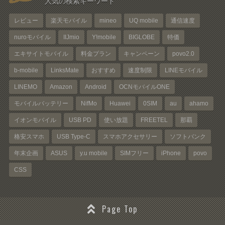
人気の検索キーワード
レビュー
楽天モバイル
mineo
UQ mobile
通信速度
nuroモバイル
IIJmio
Y!mobile
BIGLOBE
特価
エキサイトモバイル
料金プラン
キャンペーン
povo2.0
b-mobile
LinksMate
おすすめ
速度制限
LINEモバイル
LINEMO
Amazon
Android
OCNモバイルONE
モバイルバッテリー
NifMo
Huawei
0SIM
au
ahamo
イオンモバイル
USB PD
使い放題
FREETEL
那覇
格安スマホ
USB Type-C
スマホアクセサリー
ソフトバンク
年末企画
ASUS
y.u mobile
SIMフリー
iPhone
povo
CSS
Page Top