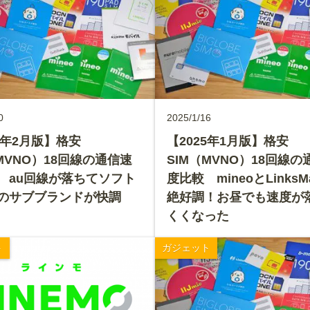
0
2025/1/16
5年2月版】格安
【2025年1月版】格安
MVNO）18回線の通信速
SIM（MVNO）18回線の
 au回線が落ちてソフト
度比較 mineoとLinksM
のサブブランドが快調
絶好調！お昼でも速度が
くくなった
ト
ガジェット