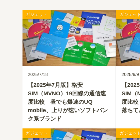
ガジェット
ガジェッ
2025/7/18
2025/6/9
【2025年7月版】格安
【202
SIM（MVNO）19回線の通信速
SIM（
度比較 昼でも爆速のUQ
度比較
mobile、上りが速いソフトバン
落ちて
ク系ブランド
ガジェット
ガジェッ