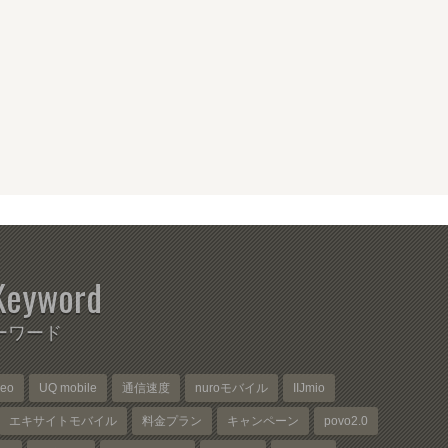
Keyword
ーワード
neo
UQ mobile
通信速度
nuroモバイル
IIJmio
エキサイトモバイル
料金プラン
キャンペーン
povo2.0