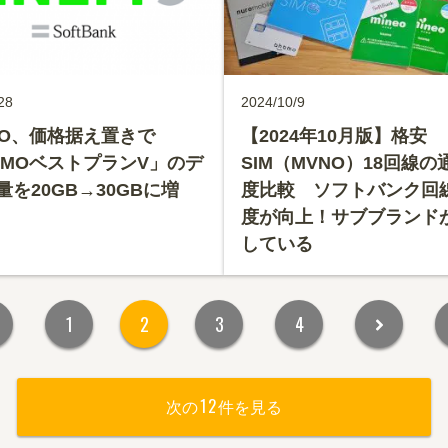
28
2024/10/9
EMO、価格据え置きで
【2024年10月版】格安
NEMOベストプランV」のデ
SIM（MVNO）18回線の
量を20GB→30GBに増
度比較 ソフトバンク回
度が向上！サブブランド
している
1
2
3
4
12
次の
件を見る