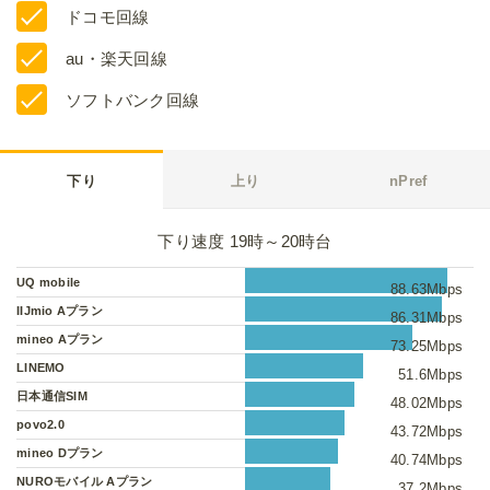
ドコモ回線
au・楽天回線
ソフトバンク回線
下り
上り
nPref
下り速度 19時～20時台
UQ mobile
88.63Mbps
IIJmio Aプラン
86.31Mbps
mineo Aプラン
73.25Mbps
LINEMO
51.6Mbps
日本通信SIM
48.02Mbps
povo2.0
43.72Mbps
mineo Dプラン
40.74Mbps
NUROモバイル Aプラン
37.2Mbps