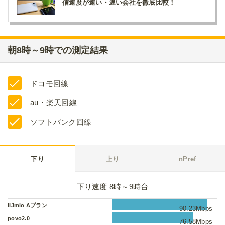
信速度が速い・遅い会社を徹底比較！
朝8時～9時での測定結果
ドコモ回線
au・楽天回線
ソフトバンク回線
下り
上り
nPref
下り速度 8時～9時台
IIJmio Aプラン
90.23Mbps
povo2.0
76.58Mbps