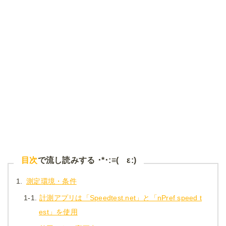
目次
で流し読みする ･*･:≡( ε:)
1.
測定環境・条件
1-1.
計測アプリは「Speedtest.net」と「nPref speed t
est」を使用