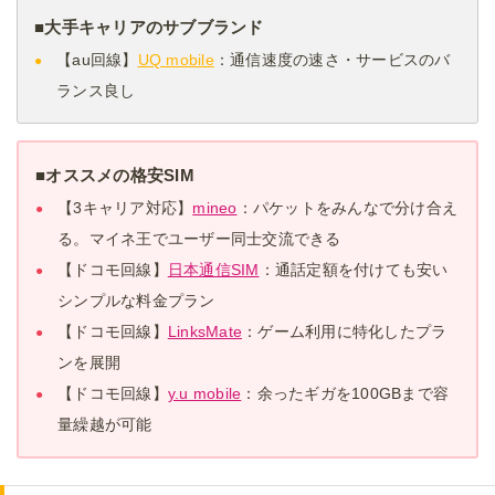
■大手キャリアのサブブランド
【au回線】
UQ mobile
：通信速度の速さ・サービスのバ
ランス良し
■オススメの格安SIM
【3キャリア対応】
mineo
：パケットをみんなで分け合え
る。マイネ王でユーザー同士交流できる
【ドコモ回線】
日本通信SIM
：通話定額を付けても安い
シンプルな料金プラン
【ドコモ回線】
LinksMate
：ゲーム利用に特化したプラ
ンを展開
【ドコモ回線】
y.u mobile
：余ったギガを100GBまで容
量繰越が可能