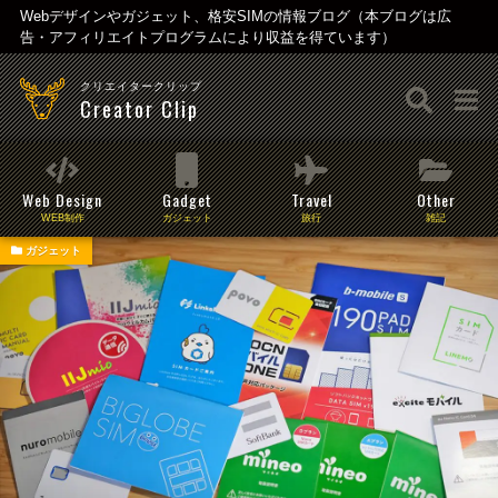
Webデザインやガジェット、格安SIMの情報ブログ（本ブログは広
告・アフィリエイトプログラムにより収益を得ています）
クリエイタークリップ
Creator Clip
Web Design
Gadget
Travel
Other
WEB制作
ガジェット
旅行
雑記
ガジェット