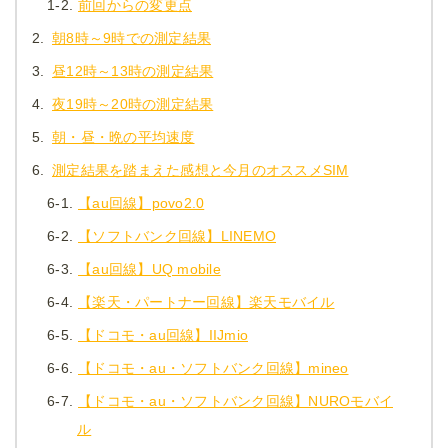
1-2.
前回からの変更点
2.
朝8時～9時での測定結果
3.
昼12時～13時の測定結果
4.
夜19時～20時の測定結果
5.
朝・昼・晩の平均速度
6.
測定結果を踏まえた感想と今月のオススメSIM
6-1.
【au回線】povo2.0
6-2.
【ソフトバンク回線】LINEMO
6-3.
【au回線】UQ mobile
6-4.
【楽天・パートナー回線】楽天モバイル
6-5.
【ドコモ・au回線】IIJmio
6-6.
【ドコモ・au・ソフトバンク回線】mineo
6-7.
【ドコモ・au・ソフトバンク回線】NUROモバイ
ル