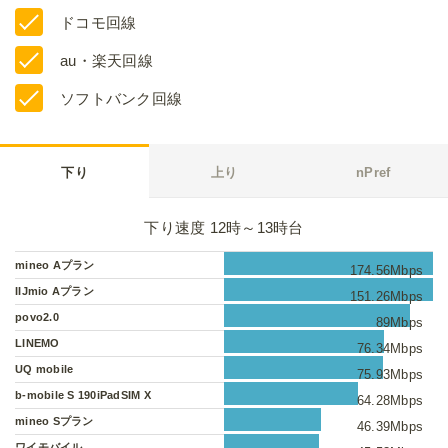
ドコモ回線
au・楽天回線
ソフトバンク回線
下り
上り
nPref
下り速度 12時～13時台
mineo Aプラン
174.56Mbps
IIJmio Aプラン
151.26Mbps
povo2.0
89Mbps
LINEMO
76.34Mbps
UQ mobile
75.93Mbps
b-mobile S 190iPadSIM X
64.28Mbps
mineo Sプラン
46.39Mbps
ワイモバイル