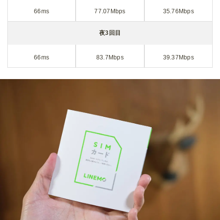
66ms
77.07Mbps
35.76Mbps
夜3回目
66ms
83.7Mbps
39.37Mbps