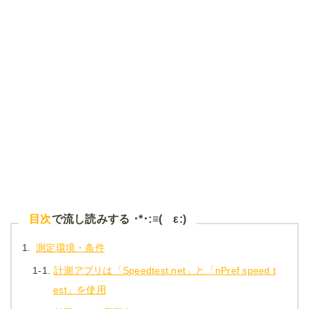
目次
で流し読みする ･*･:≡( ε:)
1.
測定環境・条件
1-1.
計測アプリは「Speedtest.net」と「nPref speed t
est」を使用