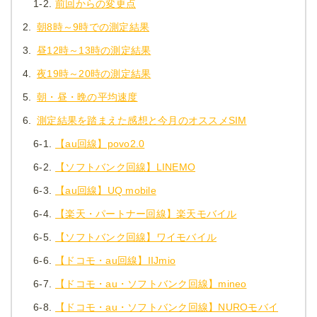
1-2.
前回からの変更点
2.
朝8時～9時での測定結果
3.
昼12時～13時の測定結果
4.
夜19時～20時の測定結果
5.
朝・昼・晩の平均速度
6.
測定結果を踏まえた感想と今月のオススメSIM
6-1.
【au回線】povo2.0
6-2.
【ソフトバンク回線】LINEMO
6-3.
【au回線】UQ mobile
6-4.
【楽天・パートナー回線】楽天モバイル
6-5.
【ソフトバンク回線】ワイモバイル
6-6.
【ドコモ・au回線】IIJmio
6-7.
【ドコモ・au・ソフトバンク回線】mineo
6-8.
【ドコモ・au・ソフトバンク回線】NUROモバイ