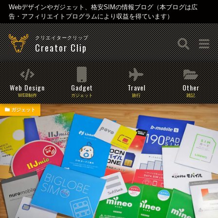
Webデザインやガジェット、格安SIMの情報ブログ（本ブログは広
告・アフィリエイトプログラムにより収益を得ています）
クリエイタークリップ
Creator Clip
Web Design
Gadget
Travel
Other
WEB制作
ガジェット
旅行
雑記
ガジェット