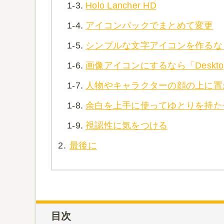
1-3.
Holo Lancher HD
1-4.
アイコンパックでまとめて変更
1-5.
シンプルな文字アイコンを作るなら「S
1-6.
画像アイコンにするなら「Desktop V
1-7.
人物やキャラクターの顔の上に置
1-8.
余白を上手に使ってゆとりを持た
1-9.
視認性に気をつける
2.
最後に
目次