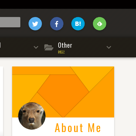
l
Other
雑記
About Me