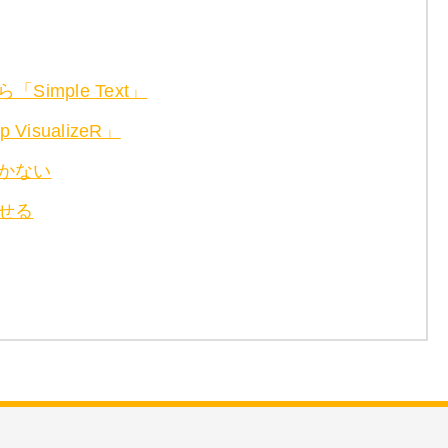
imple Text」
isualizeR」
かない
せる