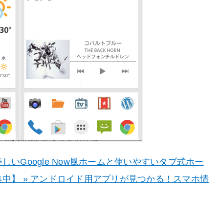
いGoogle Now風ホームと使いやすいタブ式ホー
中】 » アンドロイド用アプリが見つかる！スマホ情