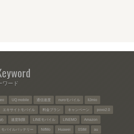
Keyword
ーワード
neo
UQ mobile
通信速度
nuroモバイル
IIJmio
エキサイトモバイル
料金プラン
キャンペーン
povo2.0
め
速度制限
LINEモバイル
LINEMO
Amazon
モバイルバッテリー
NifMo
Huawei
0SIM
au