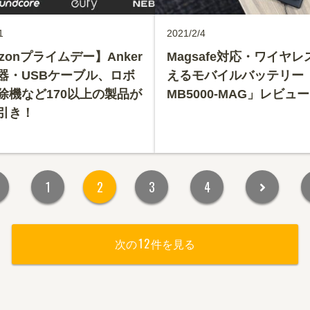
1
2021/2/4
zonプライムデー】Anker
Magsafe対応・ワイヤ
器・USBケーブル、ロボ
えるモバイルバッテリー「C
除機など170以上の製品が
MB5000-MAG」レビュ
引き！
1
2
3
4
12
次の
件を見る