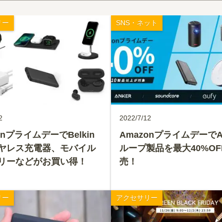
リー
SNS・ネット
2
2022/7/12
onプライムデーでBelkin
AmazonプライムデーでA
ヤレス充電器、モバイル
ループ製品を最大40%OF
リーなどがお買い得！
売！
リー
アクセサリー