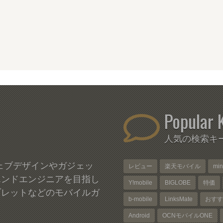
Popular 
人気の検索キ
、ウェブデザインやガジェッ
レビュー
楽天モバイル
mi
エンドエンジニアを目指し
Y!mobile
BIGLOBE
特価
ブレットなどのモバイルガ
b-mobile
LinksMate
おすす
Android
OCNモバイルONE