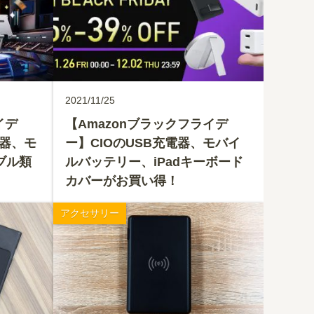
2021/11/25
イデ
【Amazonブラックフライデ
電器、モ
ー】CIOのUSB充電器、モバイ
ブル類
ルバッテリー、iPadキーボード
カバーがお買い得！
アクセサリー