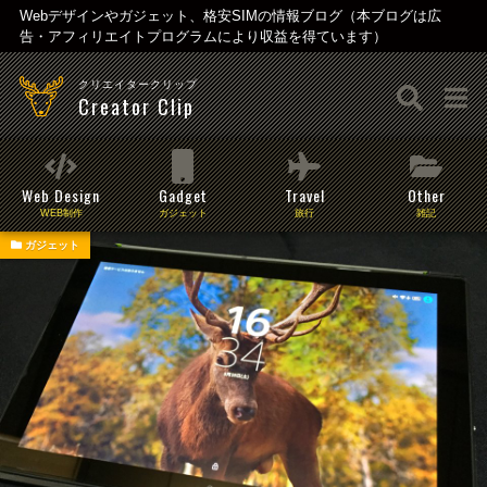
Webデザインやガジェット、格安SIMの情報ブログ（本ブログは広
告・アフィリエイトプログラムにより収益を得ています）
クリエイタークリップ
Creator Clip
Web Design
Gadget
Travel
Other
WEB制作
ガジェット
旅行
雑記
ガジェット