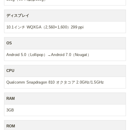
ディスプレイ
10.1インチ WQXGA（2,560×1,600）299 ppi
OS
Android 5.0（Lollipop）→Android 7.0（Nougat）
CPU
Qualcomm Snapdragon 810 オクタコア 2.0GHz/1.5GHz
RAM
3GB
ROM