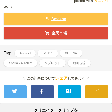
posted with
カエレバ
Sony
Amazon
楽天市場
Tag:
Android
SOT31
XPERIA
Xperia Z4 Tablet
タブレット
動画視聴
シェア
＼ この記事について
してみよう ／
クリエイタークリップを