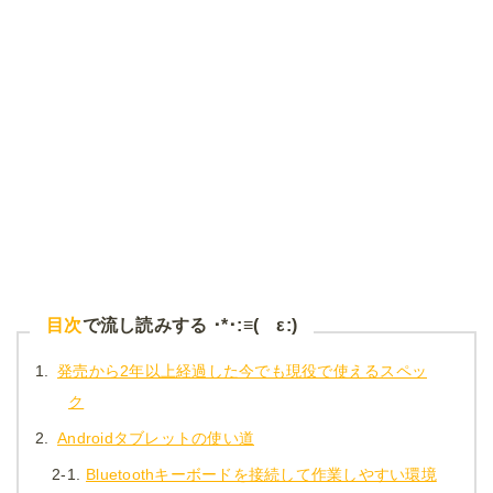
目次
で流し読みする ･*･:≡( ε:)
1.
発売から2年以上経過した今でも現役で使えるスペッ
ク
2.
Androidタブレットの使い道
2-1.
Bluetoothキーボードを接続して作業しやすい環境