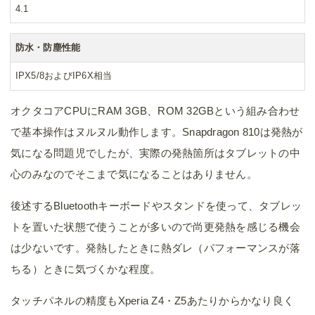
4.1
防水・防塵性能
IPX5/8およびIP6X相当
オクタコアCPUにRAM 3GB、ROM 32GBという組み合わせ
で基本操作はヌルヌル動作します。Snapdragon 810は発熱が
気になる問題児でしたが、実際の発熱箇所はタブレットの中
心のみなのでそこまで気になることはありません。
後述するBluetoothキーボードやスタンドを使って、タブレッ
トを置いた状態で使うことが多いので尚更発熱を感じる機会
は少ないです。発熱したときに熱ダレ（パフォーマンスが落
ちる）ときに気づくかな程度。
タッチパネルの精度もXperia Z4・Z5あたりからかなり良く