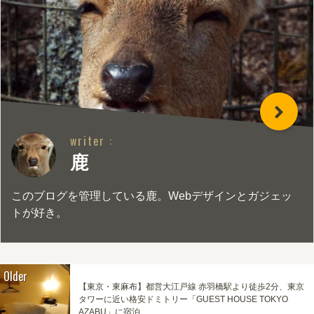
writer :
鹿
このブログを管理している鹿。Webデザインとガジェッ
トが好き。
Older
【東京・東麻布】都営大江戸線 赤羽橋駅より徒歩2分、東京
タワーに近い格安ドミトリー「GUEST HOUSE TOKYO
AZABU」に宿泊