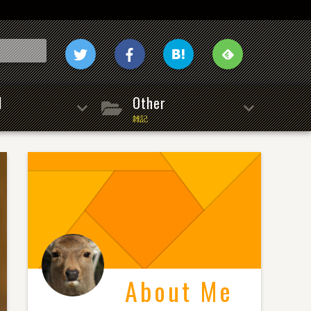
l
Other
雑記
About Me