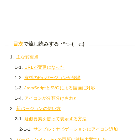
目次
で流し読みする ･*･:≡( ε:)
1.
主な変更点
1-1.
URLが変更になった
1-2.
有料のProバージョンが登場
1-3.
JavaScriptとSVGによる描画に対応
1-4.
アイコンが分類分けされた
2.
新バージョンの使い方
2-1.
疑似要素を使って表示する方法
2-1-1.
サンプル：ナビゲーションにアイコン追加
3.
バージョン 4.x→5への更新は結構大変でした