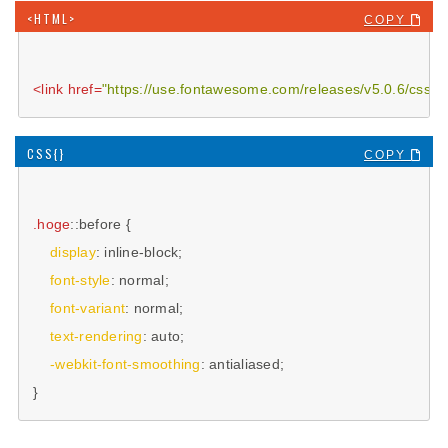
COPY 
<
link
href
=
"https://use.fontawesome.com/releases/v5.0.6/css/all
COPY 
.hoge
::before
 {

display
: inline-block;

font-style
: normal;

font-variant
: normal;

text-rendering
: auto;

-webkit-font-smoothing
: antialiased;

}