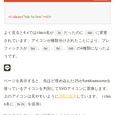
<
i
class
=
"fab fa-line"
>
</
i
>
よく見ると4.xではclass名が
だったのに
に変更
.fa
.fab
されています。アイコンが種類分けされたことにより、プレ
フィックスが
,
,
,
の4種類になったよ
fas
far
fal
fab
うです。
ページを表示すると、先ほど埋め込んだJSがfontAwesomeを
使っているアイコンを判別してSVGアイコンに置換します。
上のアイコンは見やすいように
2倍に拡大
しています。（clas
s名に
を追加）
fa-2x