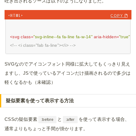
吐き出されるソースは以下のようになりました。
COPY 
<
svg
class
=
"svg-inline--fa fa-line fa-w-14"
aria-hidden
=
"true"
da
<!-- <i class="fab fa-line"></i> -->
SVGなのでアイコンフォント同様に拡大してもくっきり見え
ますし、JSで使っているアイコンだけ描画されるので多少は
軽くなるかも（未確認）
疑似要素を使って表示する方法
CSSの疑似要素
と
を使って表示する場合、
:before
:after
通常よりもちょっと手間が掛かります。