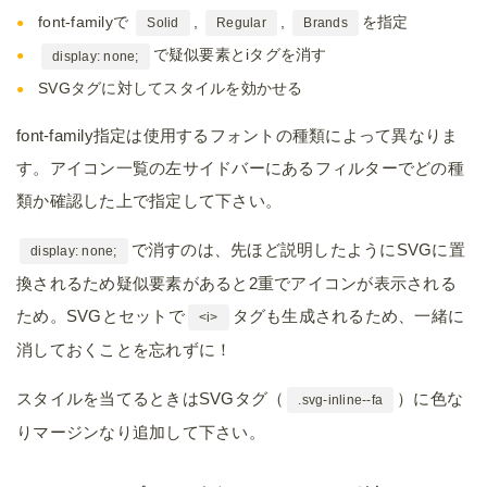
font-familyで
,
,
を指定
Solid
Regular
Brands
で疑似要素とiタグを消す
display: none;
SVGタグに対してスタイルを効かせる
font-family指定は使用するフォントの種類によって異なりま
す。アイコン一覧の左サイドバーにあるフィルターでどの種
類か確認した上で指定して下さい。
で消すのは、先ほど説明したようにSVGに置
display: none;
換されるため疑似要素があると2重でアイコンが表示される
ため。SVGとセットで
タグも生成されるため、一緒に
<i>
消しておくことを忘れずに！
スタイルを当てるときはSVGタグ（
）に色な
.svg-inline--fa
りマージンなり追加して下さい。