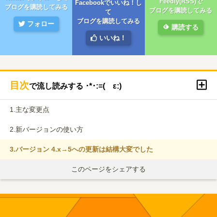
Feedly(RSS)で
Facebookでいいね！し
ブログを購読してみる
ブログを購読してみる
て
ブログを購読してみる
フォロー
購読する
いいね！
目次
で流し読みする ･*･:≡( ε:)
1.
主な変更点
2.
新バージョンの使い方
3.
バージョン 4.x→5への更新は結構大変でした
このページをシェアする