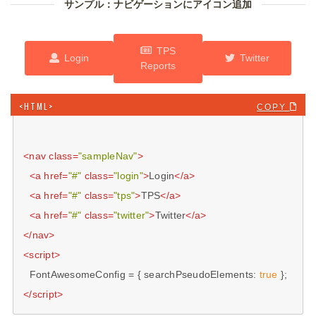
サンプル：ナビゲーションにアイコン追加
TPS
Login
Twitter
Reports
COPY 
<
nav
class
=
"sampleNav"
>
<
a
href
=
"#"
class
=
"login"
>
Login
</
a
>
<
a
href
=
"#"
class
=
"tps"
>
TPS
</
a
>
<
a
href
=
"#"
class
=
"twitter"
>
Twitter
</
a
>
</
nav
>
<
script
>
  FontAwesomeConfig = { 
searchPseudoElements
: 
true
</
script
>