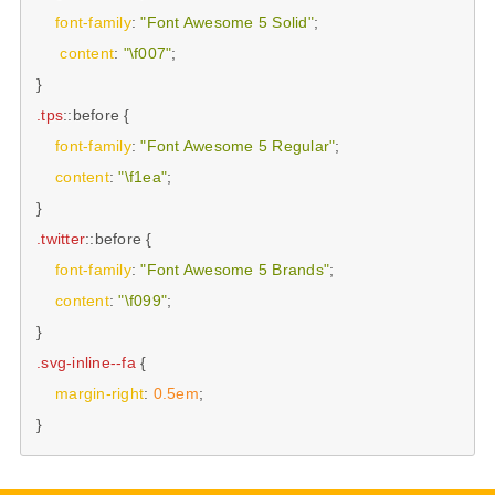
font-family
: 
"Font Awesome 5 Solid"
;

content
: 
"\f007"
;

.tps
::before
 {

font-family
: 
"Font Awesome 5 Regular"
; 

content
: 
"\f1ea"
;

.twitter
::before
 {

font-family
: 
"Font Awesome 5 Brands"
;

content
: 
"\f099"
;

.svg-inline--fa
 {

margin-right
: 
0.5em
;

}