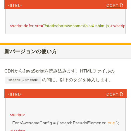
COPY 
<
script
defer
src
=
"/static/fontawesome/fa-v4-shim.js"
>
</
script
>
新バージョンの使い方
CDNからJavaScriptを読み込みます。HTMLファイルの
の間に、以下のタグを挿入します。
<head>～</head>
COPY 
<
script
>
  FontAwesomeConfig = { 
searchPseudoElements
: 
true
</
script
>