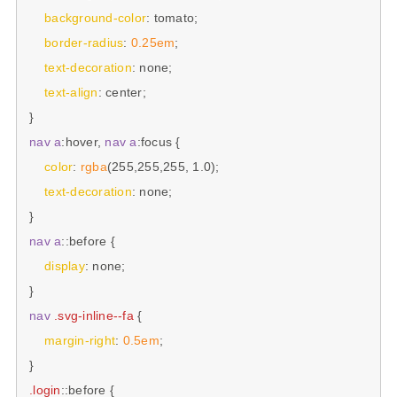
background-color
: tomato;

border-radius
: 
0.25em
;

text-decoration
: none;

text-align
: center;

nav
a
:hover
, 
nav
a
:focus
 {

color
: 
rgba
(255,255,255, 1.0);

text-decoration
: none;

nav
a
::before
 {

display
: none;

nav
.svg-inline--fa
 {

margin-right
: 
0.5em
;

.login
::before
 {
