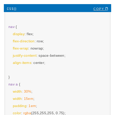
COPY 
nav
 {

display
: flex;

flex-direction
: row;

flex-wrap
: nowrap;

justify-content
: space-between;

align-items
: center;

nav
a
 {

width
: 
30%
;

width
: 
15em
;

padding
: 
1em
;

color
: 
rgba
(255,255,255, 0.75);
