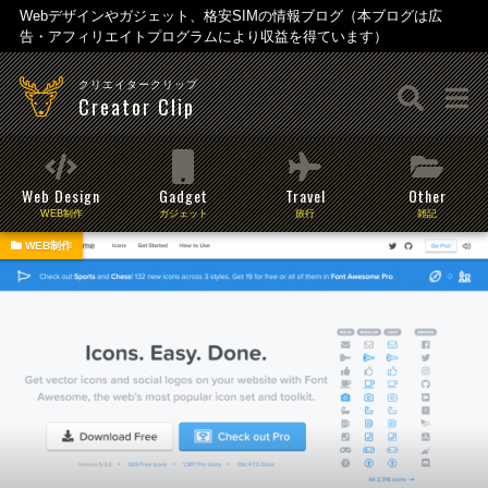
Webデザインやガジェット、格安SIMの情報ブログ（本ブログは広
告・アフィリエイトプログラムにより収益を得ています）
クリエイタークリップ
Creator Clip
Web Design
Gadget
Travel
Other
WEB制作
ガジェット
旅行
雑記
WEB制作