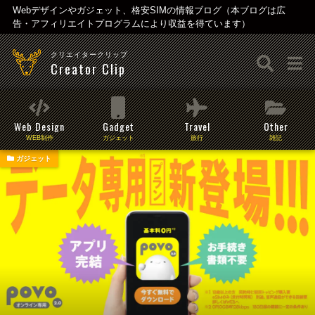
Webデザインやガジェット、格安SIMの情報ブログ（本ブログは広
告・アフィリエイトプログラムにより収益を得ています）
クリエイタークリップ
Creator Clip
Web Design
Gadget
Travel
Other
WEB制作
ガジェット
旅行
雑記
ガジェット