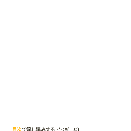
目次
で流し読みする ･*･:≡( ε:)