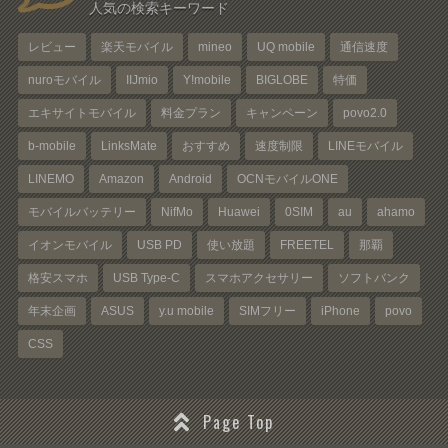
人気の検索キーワード
レビュー
楽天モバイル
mineo
UQ mobile
通信速度
nuroモバイル
IIJmio
Y!mobile
BIGLOBE
特価
エキサイトモバイル
料金プラン
キャンペーン
povo2.0
b-mobile
LinksMate
おすすめ
速度制限
LINEモバイル
LINEMO
Amazon
Android
OCNモバイルONE
モバイルバッテリー
NifMo
Huawei
0SIM
au
ahamo
イオンモバイル
USB PD
使い放題
FREETEL
那覇
格安スマホ
USB Type-C
スマホアクセサリー
ソフトバンク
年末企画
ASUS
y.u mobile
SIMフリー
iPhone
povo
CSS
Page Top