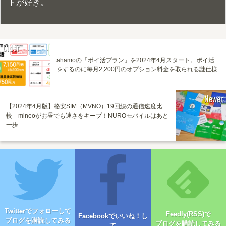
トが好き。
Older
ahamoの「ポイ活プラン」を2024年4月スタート。ポイ活
をするのに毎月2,200円のオプション料金を取られる謎仕様
Newer
【2024年4月版】格安SIM（MVNO）19回線の通信速度比
較 mineoがお昼でも速さをキープ！NUROモバイルはあと
一歩
Twitterでフォローして
Feedly(RSS)で
Facebookでいいね！し
ブログを購読してみる
ブログを購読してみる
て