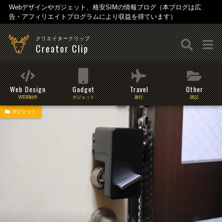
Webデザインやガジェット、格安SIMの情報ブログ（本ブログは広
告・アフィリエイトプログラムにより収益を得ています）
クリエイタークリップ
Creator Clip
Web Design
Gadget
Travel
Other
WEB制作
ガジェット
旅行
雑記
ガジェット