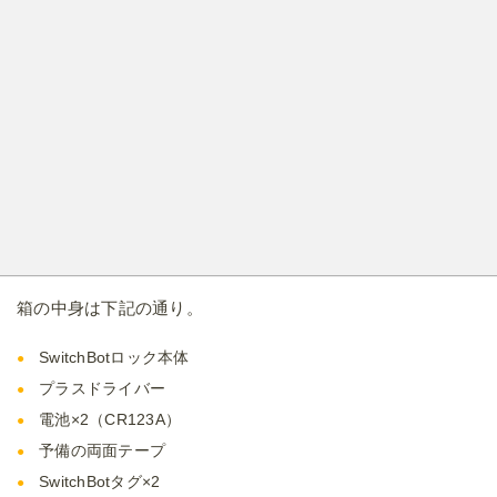
箱の中身は下記の通り。
SwitchBotロック本体
プラスドライバー
電池×2（CR123A）
予備の両面テープ
SwitchBotタグ×2