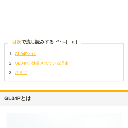
目次
で流し読みする ･*･:≡( ε:)
1.
GL04Pとは
2.
GL04Pが注目されている理由
3.
注意点
GL04Pとは