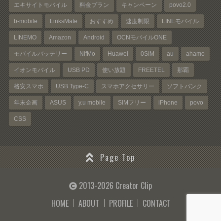
エキサイトモバイル
料金プラン
キャンペーン
povo2.0
b-mobile
LinksMate
おすすめ
速度制限
LINEモバイル
LINEMO
Amazon
Android
OCNモバイルONE
モバイルバッテリー
NifMo
Huawei
0SIM
au
ahamo
イオンモバイル
USB PD
使い放題
FREETEL
那覇
格安スマホ
USB Type-C
スマホアクセサリー
ソフトバンク
年末企画
ASUS
y.u mobile
SIMフリー
iPhone
povo
CSS
Page Top
2013-2026 Creator Clip
HOME
ABOUT
PROFILE
CONTACT