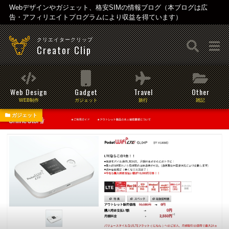
Webデザインやガジェット、格安SIMの情報ブログ（本ブログは広
告・アフィリエイトプログラムにより収益を得ています）
クリエイタークリップ
Creator Clip
Web Design
Gadget
Travel
Other
WEB制作
ガジェット
旅行
雑記
ガジェット