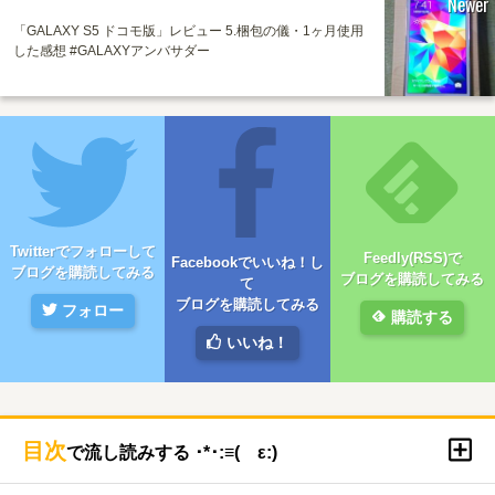
Newer
「GALAXY S5 ドコモ版」レビュー 5.梱包の儀・1ヶ月使用
した感想 #GALAXYアンバサダー
Twitterでフォローして
Feedly(RSS)で
Facebookでいいね！し
ブログを購読してみる
ブログを購読してみる
て
ブログを購読してみる
フォロー
購読する
いいね！
目次
で流し読みする ･*･:≡( ε:)