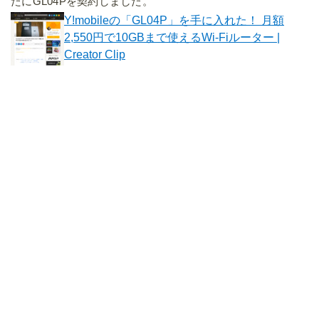
たにGL04Pを契約しました。
Y!mobileの「GL04P」を手に入れた！ 月額
2,550円で10GBまで使えるWi-Fiルーター |
Creator Clip