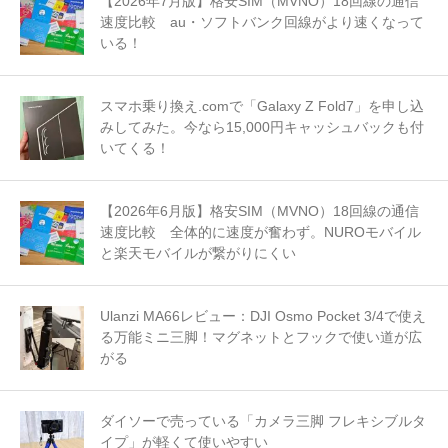
【2026年7月版】格安SIM（MVNO）18回線の通信
速度比較 au・ソフトバンク回線がより速くなって
いる！
スマホ乗り換え.comで「Galaxy Z Fold7」を申し込
みしてみた。今なら15,000円キャッシュバックも付
いてくる！
【2026年6月版】格安SIM（MVNO）18回線の通信
速度比較 全体的に速度が奮わず。NUROモバイル
と楽天モバイルが繋がりにくい
Ulanzi MA66レビュー：DJI Osmo Pocket 3/4で使え
る万能ミニ三脚！マグネットとフックで使い道が広
がる
ダイソーで売っている「カメラ三脚 フレキシブルタ
イプ」が軽くて使いやすい