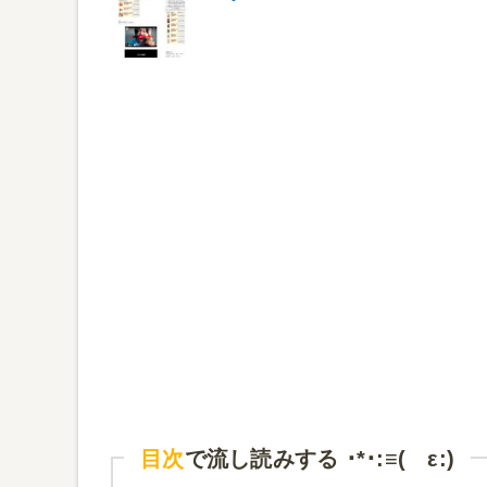
目次
で流し読みする ･*･:≡( ε:)