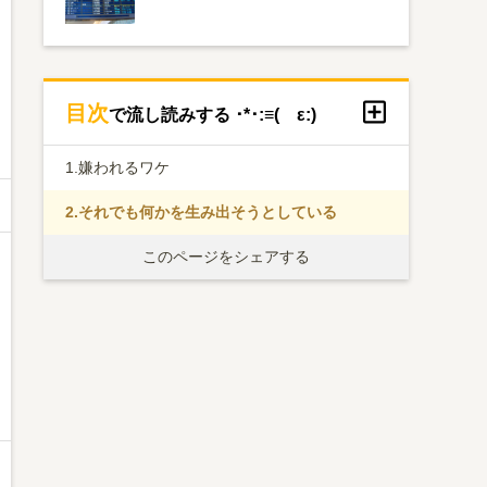
目次
で流し読みする ･*･:≡( ε:)
1.
嫌われるワケ
2.
それでも何かを生み出そうとしている
このページをシェアする