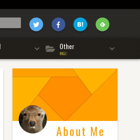
l
Other
雑記
About Me