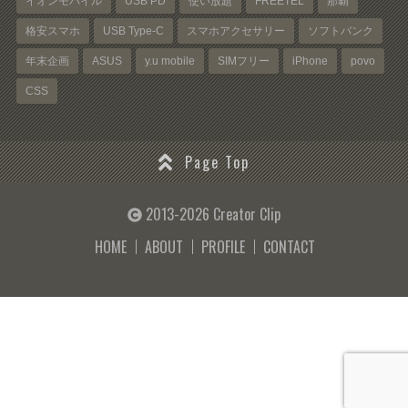
イオンモバイル
USB PD
使い放題
FREETEL
那覇
格安スマホ
USB Type-C
スマホアクセサリー
ソフトバンク
年末企画
ASUS
y.u mobile
SIMフリー
iPhone
povo
CSS
Page Top
2013-2026 Creator Clip
HOME
ABOUT
PROFILE
CONTACT