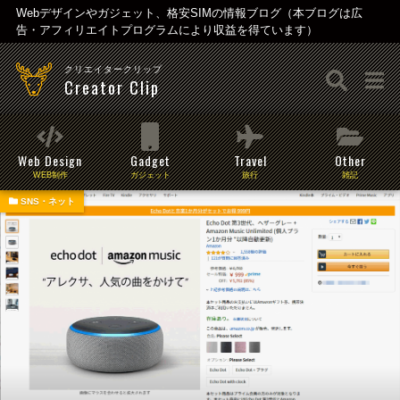
Webデザインやガジェット、格安SIMの情報ブログ（本ブログは広
告・アフィリエイトプログラムにより収益を得ています）
クリエイタークリップ
Creator Clip
Web Design
Gadget
Travel
Other
WEB制作
ガジェット
旅行
雑記
SNS・ネット