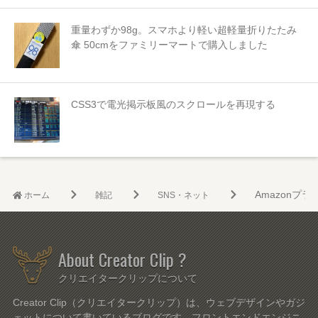
重量わずか98g。スマホより軽い超軽量折りたたみ
傘 50cmをファミリーマートで購入しました
CSS3で電光掲示板風のスクロールを再現する
Amazonプラ
ホーム
雑記
SNS・ネット
About Creator Clip ?
クリエイタークリップについて
Creator Clip（クリエイタークリップ）は、ウェブデザインやガジ
ェットについて書いているブログです。フロントエンドエンジニ