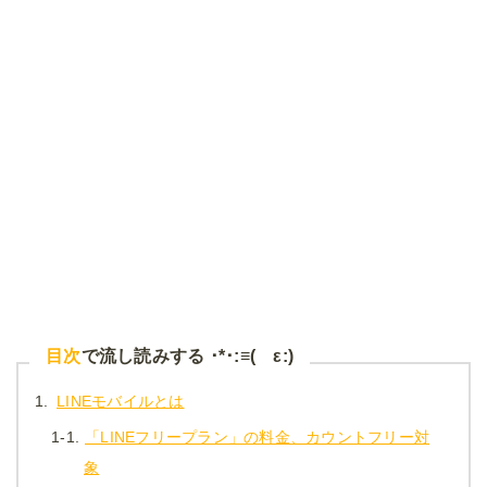
目次
で流し読みする ･*･:≡( ε:)
1.
LINEモバイルとは
1-1.
「LINEフリープラン」の料金、カウントフリー対
象