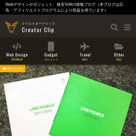
Webデザインやガジェット、格安SIMの情報ブログ（本ブログは広
告・アフィリエイトプログラムにより収益を得ています）
クリエイタークリップ
Creator Clip
Web Design
Gadget
Travel
Other
WEB制作
ガジェット
旅行
雑記
ガジェット