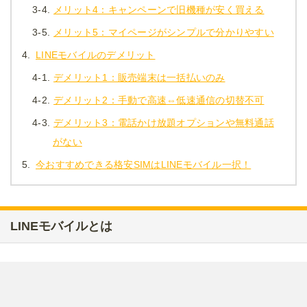
3-4.
メリット4：キャンペーンで旧機種が安く買える
3-5.
メリット5：マイページがシンプルで分かりやすい
4.
LINEモバイルのデメリット
4-1.
デメリット1：販売端末は一括払いのみ
4-2.
デメリット2：手動で高速⇔低速通信の切替不可
4-3.
デメリット3：電話かけ放題オプションや無料通話
がない
5.
今おすすめできる格安SIMはLINEモバイル一択！
LINEモバイルとは