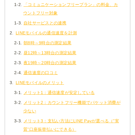
1-2.
「コミュニケーションフリープラン」の料金、カ
ウントフリー対象
1-3.
自社サービスとの連携
2.
LINEモバイルの通信速度を計測
2-1.
朝8時～9時台の測定結果
2-2.
昼12時～13時台の測定結果
2-3.
夜19時～20時台の測定結果
2-4.
通信速度の口コミ
3.
LINEモバイルのメリット
3-1.
メリット1：通信速度が安定している
3-2.
メリット2：カウントフリー機能でパケット消費が
少ない
3-3.
メリット3：支払い方法にLINE Payが選べる（”実
質”口座振替払いにできる）